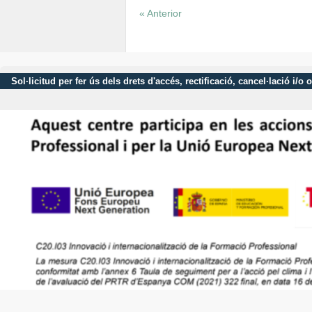
« Anterior
Sol·licitud per fer ús dels drets d'accés, rectificació, cancel·lació 