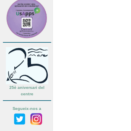
25è aniversari del
centre
Segueix-nos a