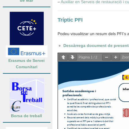
de Mar
–
Auxiliar en Serveis de restauració i c
Tríptic PFI
Podeu visualitzar un resum dels PFI’s a
Descàrrega document de present
Pàgina
1
/
2
Zo
Erasmus de Servei
Comunitari
Borsa de treball