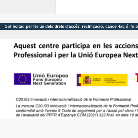
Sol·licitud per fer ús dels drets d'accés, rectificació, cancel·lació 