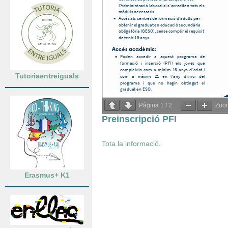
Tutoriaentreiguals
Pàgina
1
/
2
Zo
Preinscripció PFI
Tota la informació
.
Erasmus+ K1