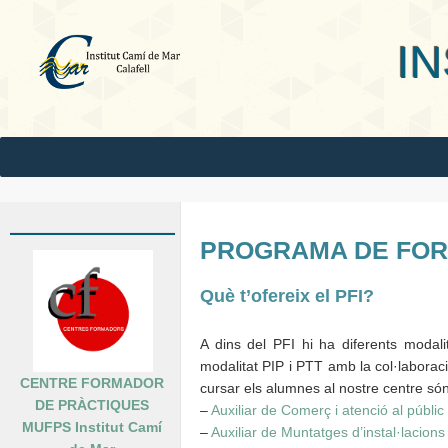
INS Camí
PROGRAMA DE FORM
Què t’ofereix el PFI?
A dins del PFI hi ha diferents modali
modalitat PIP i PTT amb la col·laboraci
CENTRE FORMADOR
cursar els alumnes al nostre centre són
DE PRÀCTIQUES
–
Auxiliar de Comerç i atenció al públic
MUFPS Institut Camí
–
Auxiliar de Muntatges d’instal·lacions