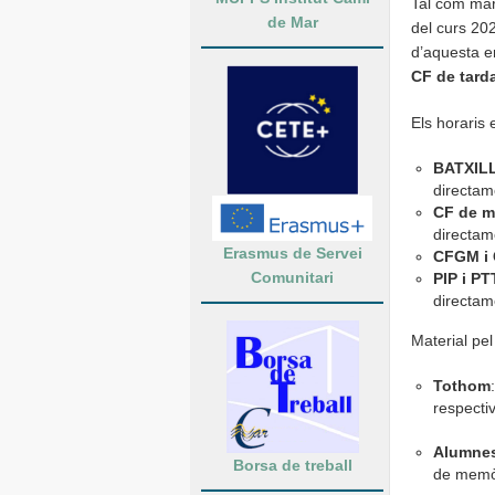
Tal com mar
de Mar
del curs 202
d’aquesta e
CF de tard
Els horaris
BATXIL
directame
CF de m
directame
Erasmus de Servei
CFGM i 
Comunitari
PIP i PT
directame
Material pel
Tothom
respectiv
Alumnes
Borsa de treball
de memò