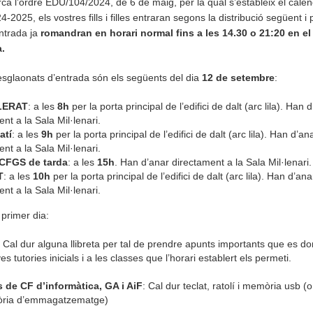
ca l’ordre EDU/104/2024, de 6 de maig, per la qual s’estableix el calen
4-2025, els vostres fills i filles entraran segons la distribució següent i p
ntrada ja
romandran en horari normal fins a les 14.30 o 21:20 en el
a
.
 esglaonats d’entrada són els següents del dia
12 de setembre
:
LERAT
: a les
8h
per la porta principal de l’edifici de dalt (arc lila). Han 
nt a la Sala Mil·lenari.
atí
: a les
9h
per la porta principal de l’edifici de dalt (arc lila). Han d’an
nt a la Sala Mil·lenari.
CFGS de tarda
: a les
15h
. Han d’anar directament a la Sala Mil·lenari.
T
: a les
10h
per la porta principal de l’edifici de dalt (arc lila). Han d’ana
nt a la Sala Mil·lenari.
 primer dia:
: Cal dur alguna llibreta per tal de prendre apunts importants que es do
es tutories inicials i a les classes que l’horari establert els permeti.
 de CF d’informàtica, GA i AiF
: Cal dur teclat, ratolí i memòria usb (o
ria d’emmagatzematge)