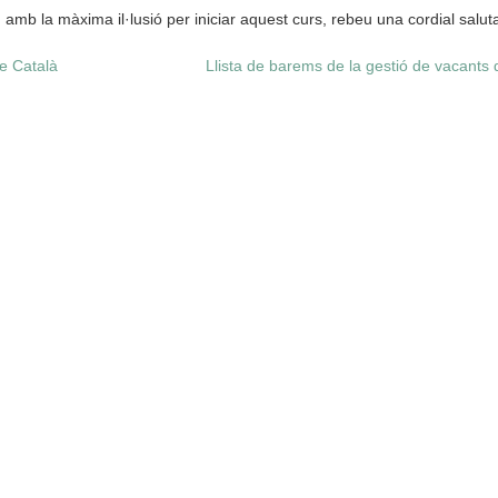
mb la màxima il·lusió per iniciar aquest curs, rebeu una cordial saluta
e Català
Llista de barems de la gestió de vacan