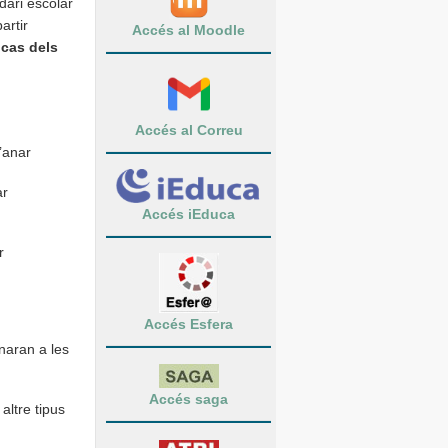
dari escolar
artir
Accés al Moodle
 cas dels
Accés al Correu
d’anar
ar
Accés iEduca
r
Accés Esfera
naran a les
Accés saga
 altre tipus