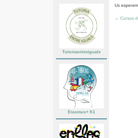
Us esperem a
←
Cursos d
Tutoriaentreiguals
Erasmus+ K1