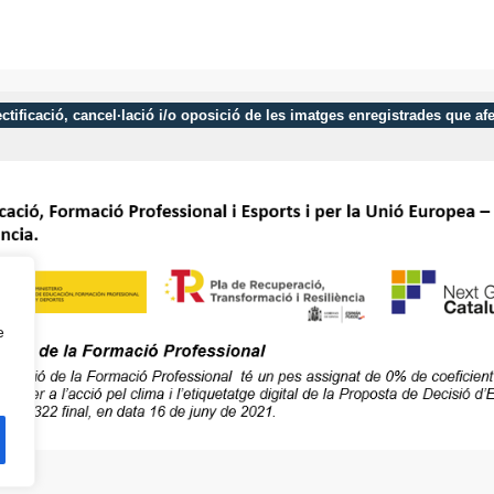
 rectificació, cancel·lació i/o oposició de les imatges enregistrades que 
e