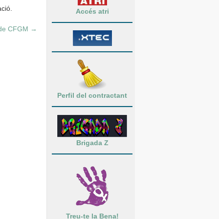
ció.
Accés atri
ts de CFGM
→
Perfil del contractant
Brigada Z
Treu-te la Bena!