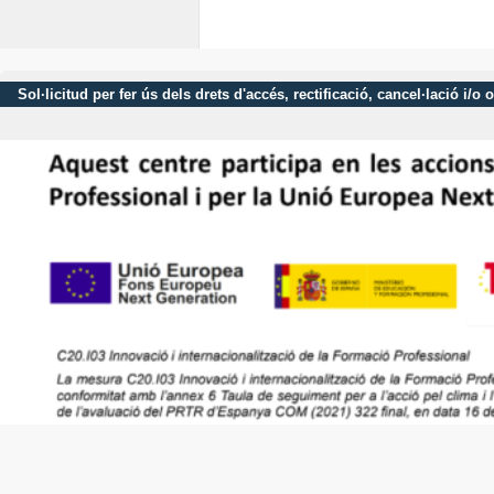
Sol·licitud per fer ús dels drets d'accés, rectificació, cancel·lació 