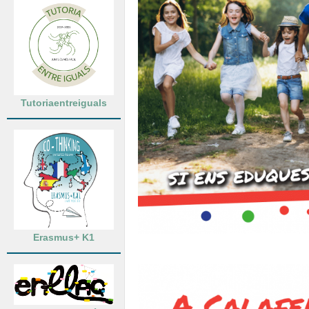
Tutoriaentreiguals
Erasmus+ K1