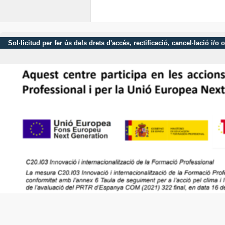
Sol·licitud per fer ús dels drets d'accés, rectificació, cancel·lació 