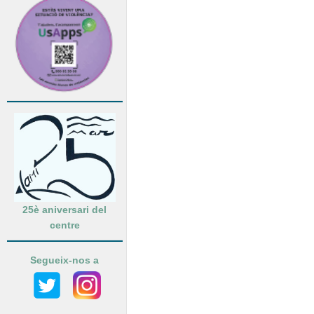
25è aniversari del
centre
Segueix-nos a