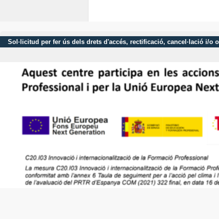
Sol·licitud per fer ús dels drets d'accés, rectificació, cancel·lació 