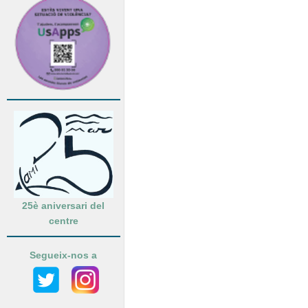
25è aniversari del
centre
Segueix-nos a