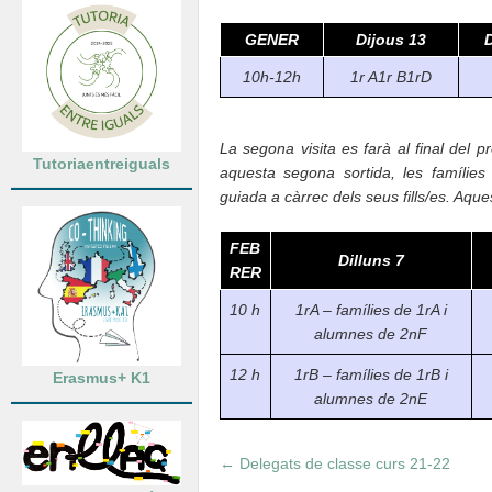
GENER
Dijous 13
10h-12h
1r A
1r B
1rD
La segona visita es farà al final del pr
Tutoriaentreiguals
aquesta segona sortida, les famílies
guiada a càrrec dels seus fills/es. Aque
FEB
Dilluns 7
RER
10 h
1rA – famílies de 1rA i
alumnes de 2nF
12 h
1rB – famílies de 1rB i
Erasmus+ K1
alumnes de 2nE
←
Delegats de classe curs 21-22