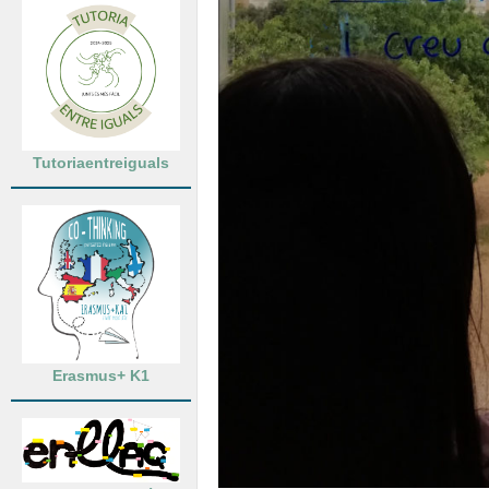
Tutoriaentreiguals
Erasmus+ K1