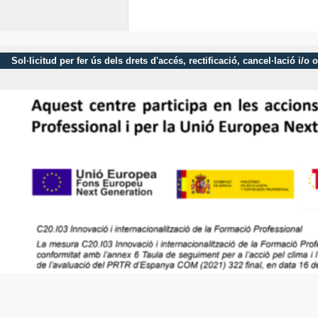
Sol·licitud per fer ús dels drets d'accés, rectificació, cancel·lació 