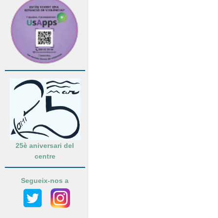
25è aniversari del
centre
Segueix-nos a