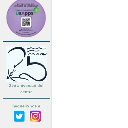
25è aniversari del
centre
Segueix-nos a