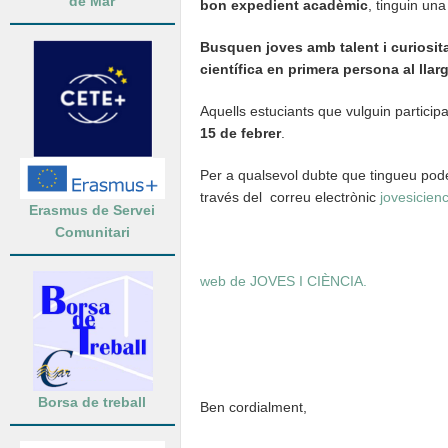
de Mar
bon expedient acadèmic
, tinguin un
Busquen joves amb talent i curiosita
científica en primera persona al lla
Aquells estuciants que vulguin particip
15 de febrer
.
Per a qualsevol dubte que tingueu pod
través del correu electrònic
jovesicien
Erasmus de Servei
Comunitari
web de JOVES I CIÈNCIA.
Borsa de treball
Ben cordialment,