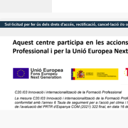
Sol·licitud per fer ús dels drets d'accés, rectificació, cancel·lació 