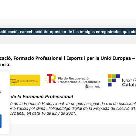
 rectificació, cancel·lació i/o oposició de les imatges enregistrades que 
e