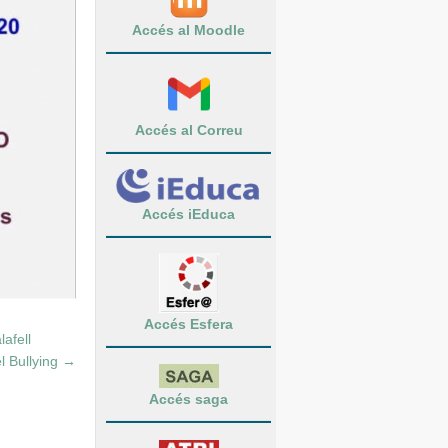
Accés al Moodle
Accés al Correu
Accés iEduca
Accés Esfera
afell
l Bullying
→
Accés saga