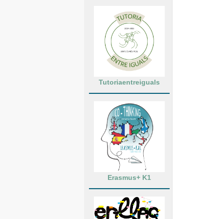
Tutoriaentreiguals
Erasmus+ K1