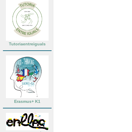
Tutoriaentreiguals
Erasmus+ K1