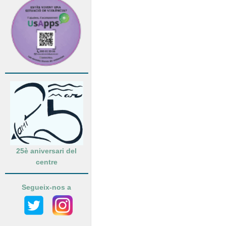
25è aniversari del
centre
Segueix-nos a