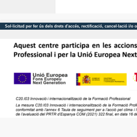
Sol·licitud per fer ús dels drets d'accés, rectificació, cancel·lació 