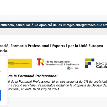
 rectificació, cancel·lació i/o oposició de les imatges enregistrades que 
e