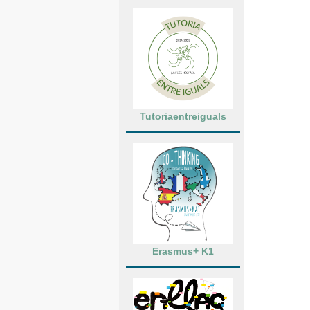
Tutoriaentreiguals
Erasmus+ K1