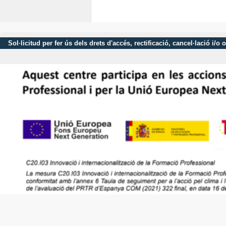
Sol·licitud per fer ús dels drets d'accés, rectificació, cancel·lació 