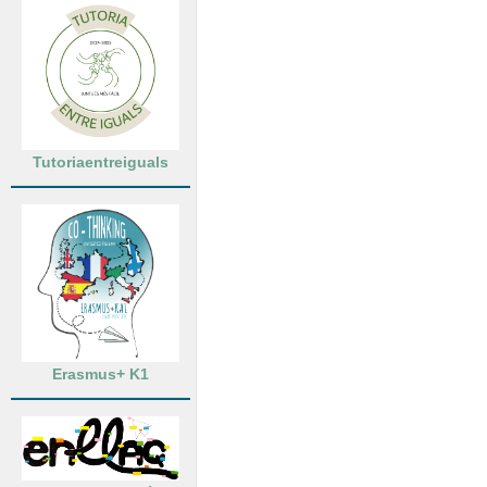
Tutoriaentreiguals
Erasmus+ K1