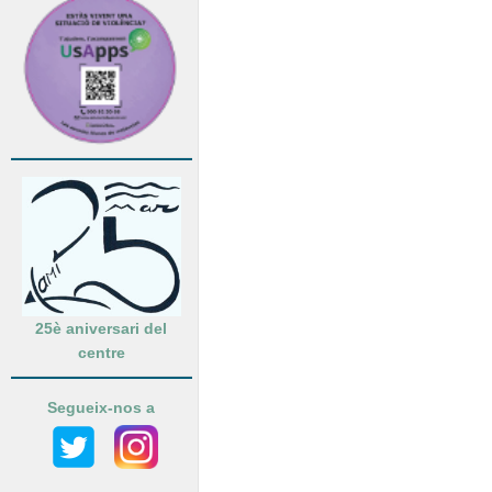
25è aniversari del
centre
Segueix-nos a