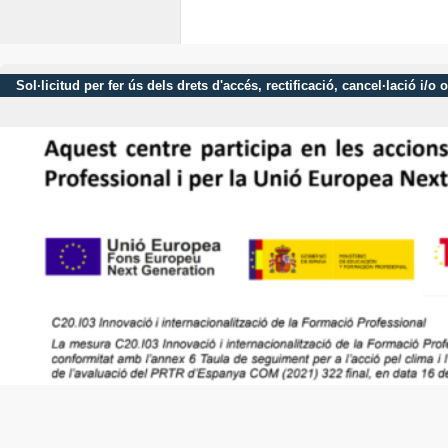
Sol·licitud per fer ús dels drets d'accés, rectificació, cancel·lació 