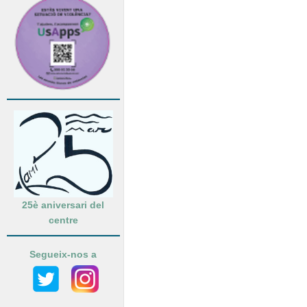
25è aniversari del
centre
Segueix-nos a