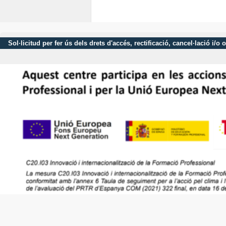
Sol·licitud per fer ús dels drets d'accés, rectificació, cancel·lació 