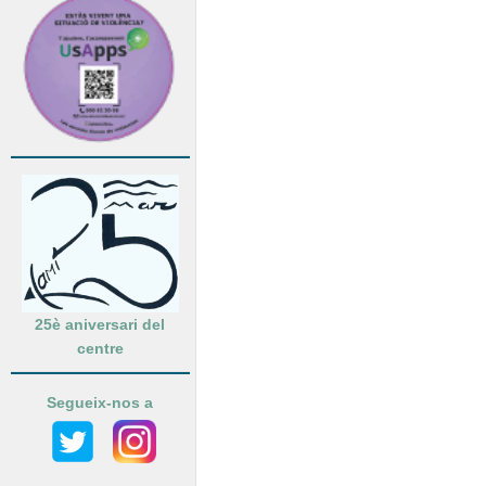
25è aniversari del
centre
Segueix-nos a