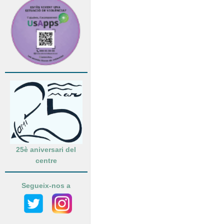
25è aniversari del
centre
Segueix-nos a