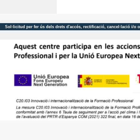
Sol·licitud per fer ús dels drets d'accés, rectificació, cancel·lació 