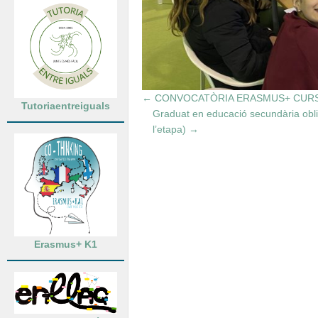
←
CONVOCATÒRIA ERASMUS+ CURS 
Tutoriaentreiguals
Graduat en educació secundària oblig
l’etapa)
→
Erasmus+ K1