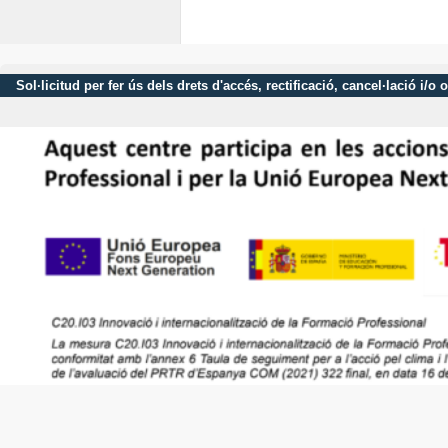
Sol·licitud per fer ús dels drets d'accés, rectificació, cancel·lació 