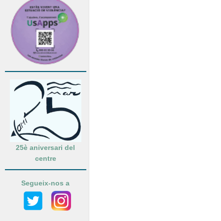
25è aniversari del
centre
Segueix-nos a