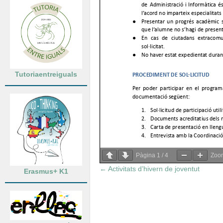
Tutoriaentreiguals
Pàgina
1
/
4
Zo
←
Activitats d’hivern de joventut
Erasmus+ K1