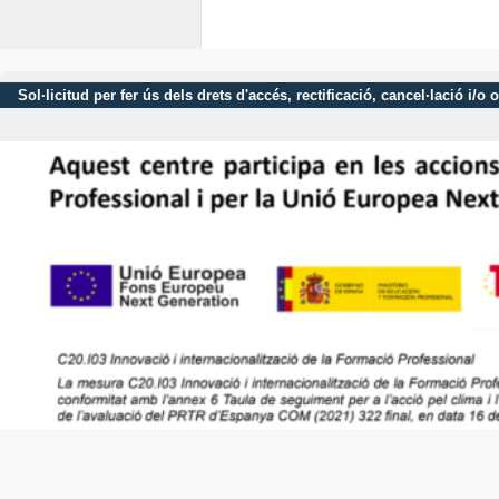
Sol·licitud per fer ús dels drets d'accés, rectificació, cancel·lació 