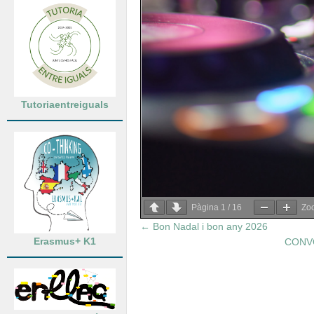
Tutoriaentreiguals
Pàgina
1
/
16
Zo
←
Bon Nadal i bon any 2026
Erasmus+ K1
CONV