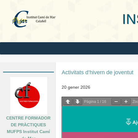
INS Camí
Activitats d’hivern de joventut
20 gener 2026
Pàgina
1
/
16
Zo
CENTRE FORMADOR
DE PRÀCTIQUES
MUFPS Institut Camí