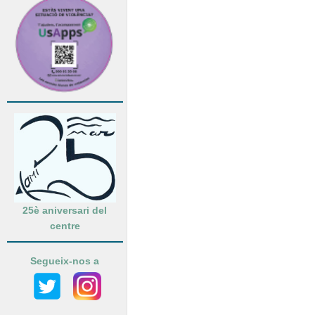
25è aniversari del
centre
Segueix-nos a