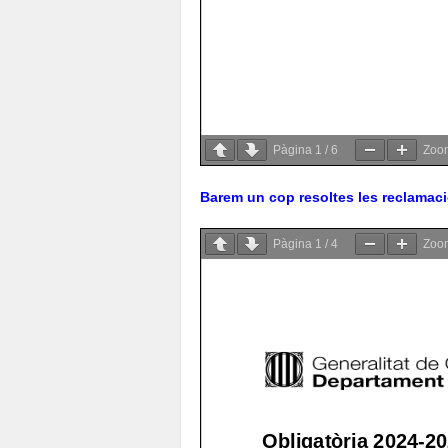
Pàgina
1
/
6
Zo
Barem un cop resoltes les reclamac
Pàgina
1
/
4
Zo