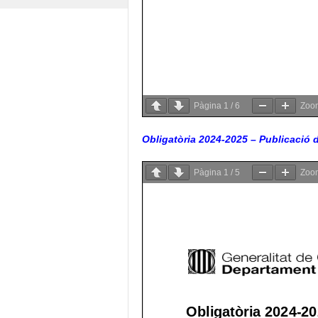
Pàgina
1
/
6
Zo
Obligatòria 2024-2025 – Publicació de
Pàgina
1
/
5
Zo