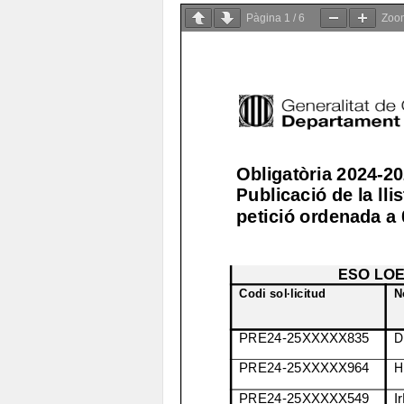
Pàgina
1
/
6
Zo