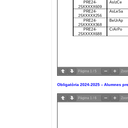
Pàgina
1
/
5
Zo
Obligatòria 2024-2025 – Alumnes prei
Pàgina
1
/
6
Zo