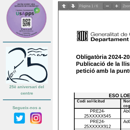
Pàgina
1
/
6
Zo
25è aniversari del
centre
Segueix-nos a