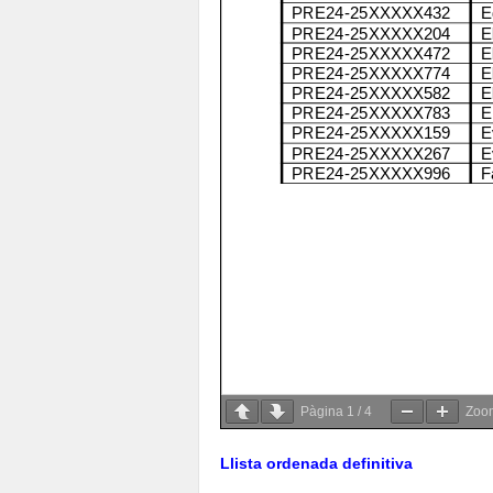
Pàgina
1
/
4
Zo
Llista ordenada definitiva