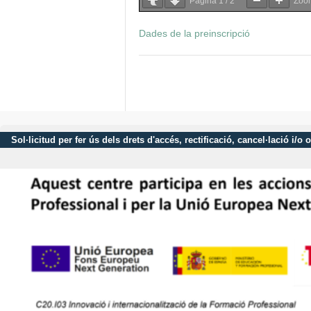
Pàgina
1
/
2
Zo
Dades de la preinscripció
Sol·licitud per fer ús dels drets d'accés, rectificació, cancel·lació 