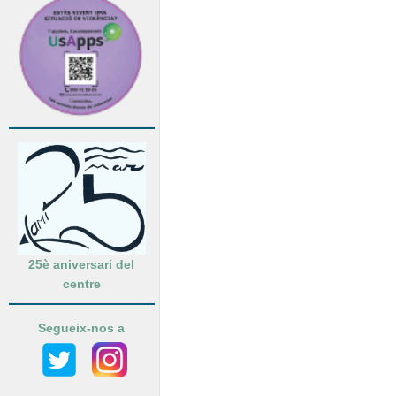
25è aniversari del
centre
Segueix-nos a