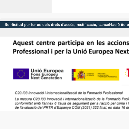
Sol·licitud per fer ús dels drets d'accés, rectificació, cancel·lació 