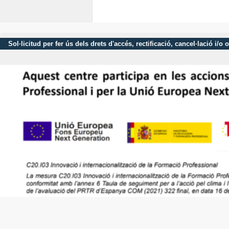
Sol·licitud per fer ús dels drets d'accés, rectificació, cancel·lació 