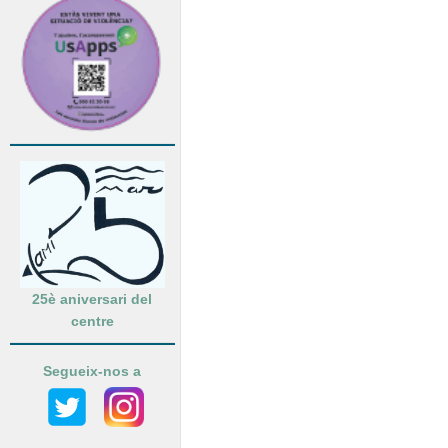
25è aniversari del
centre
Segueix-nos a