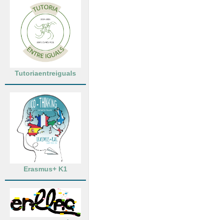
Tutoriaentreiguals
Erasmus+ K1