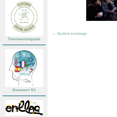
←
Student exchange
Tutoriaentreiguals
Erasmus+ K1