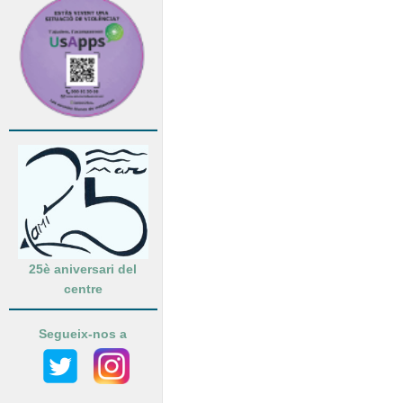
25è aniversari del
centre
Segueix-nos a