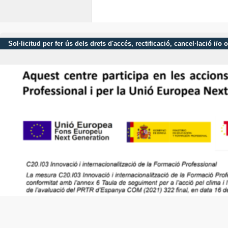
Sol·licitud per fer ús dels drets d'accés, rectificació, cancel·lació 