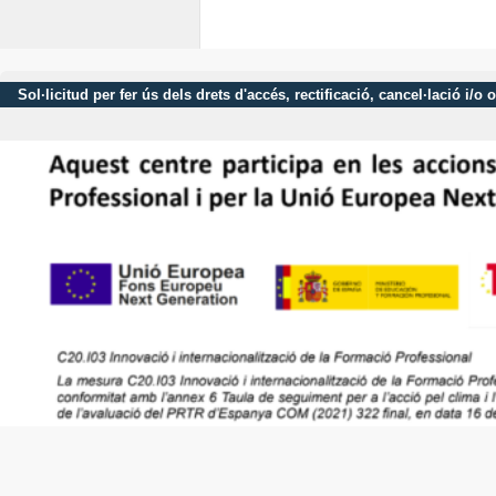
Sol·licitud per fer ús dels drets d'accés, rectificació, cancel·lació 