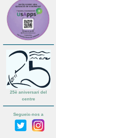
25è aniversari del
centre
Segueix-nos a