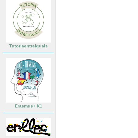
Tutoriaentreiguals
Erasmus+ K1