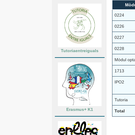
Mòd
0224
0226
0227
0228
Tutoriaentreiguals
Mòdul opta
1713
IPO2
Tutoria
Erasmus+ K1
Total