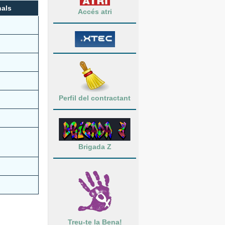
als
Accés atri
Perfil del contractant
Brigada Z
Treu-te la Bena!