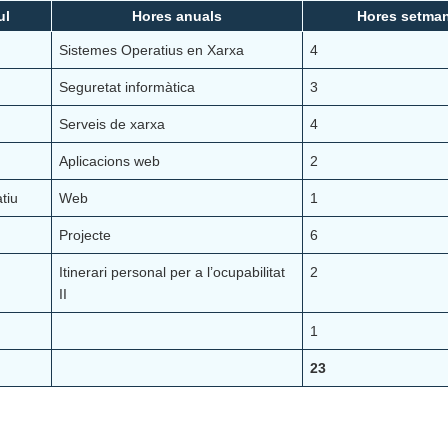
ul
Hores anuals
Hores setman
Sistemes Operatius en Xarxa
4
Seguretat informàtica
3
Serveis de xarxa
4
Aplicacions web
2
tiu
Web
1
Projecte
6
Itinerari personal per a l’ocupabilitat
2
II
1
23