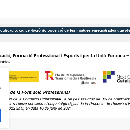
 rectificació, cancel·lació i/o oposició de les imatges enregistrades que 
e