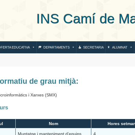
S Camí de Mar de
FERTA EDUCATIVA
DEPARTAMENTS
SECRETARIA
ALUMNAT
formatiu de grau mitjà:
croinformàtics i Xarxes (SMX)
urs
ul
Nom
Hores setman
Muntatge i manteniment d’equips
4