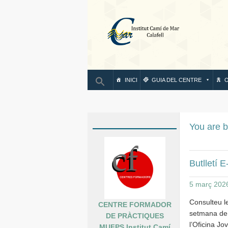
IN
INICI
GUIA DEL CENTRE
O
You are b
Butlletí 
5 març 202
Consulteu l
CENTRE FORMADOR
setmana de l
DE PRÀCTIQUES
l’Oficina Jo
MUFPS Institut Camí