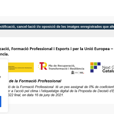
 rectificació, cancel·lació i/o oposició de les imatges enregistrades que 
e