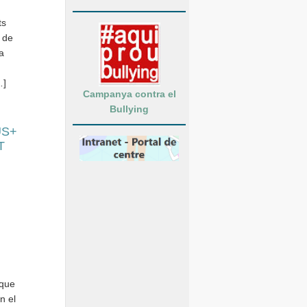
ts
r de
a
…]
Campanya contra el
Bullying
US+
T
 que
n el