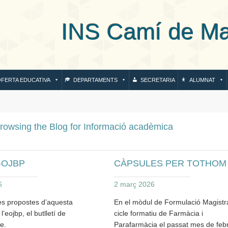
S Camí de Mar de
FERTA EDUCATIVA
DEPARTAMENTS
SECRETARIA
ALUMNAT
rowsing the Blog for Informació acadèmica
E-OJBP
CÀPSULES PER TOTHOM
6
2 març 2026
es propostes d’aquesta
En el mòdul de Formulació Magistra
’eojbp, el butlletí de
cicle formatiu de Farmàcia i
ve.
Parafarmàcia el passat mes de feb