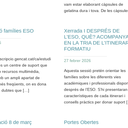
vam estar elaborant càpsules de
gelatina dura i tova. De les càpsule
ó famílies ESO
Xerrada I DESPRÉS DE
L’ESO, QUÈ? ACOMPANY
EN LA TRIA DE L’ITINERAR
6
FORMATIU
nscripcio.gencat.cat/ca/estudi
27 febrer 2026
 és un centre de suport que
Aquesta sessió pretén orientar les
 recursos multimèdia,
famílies sobre les diferents vies
mb un ampli apartat de
acadèmiques i professionals dispon
és freqüents, on es dona
després de l’ESO. S’hi presentaran
s dubtes que […]
característiques de cada itinerari i
consells pràctics per donar suport 
ció 8 de març
Portes Obertes