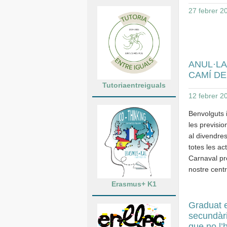
27 febrer 2
ANUL·LA
CAMÍ D
Tutoriaentreiguals
12 febrer 2
Benvolguts 
les previsio
al divendres
totes les ac
Carnaval pre
nostre centr
Erasmus+ K1
Graduat 
secundàri
que no l’