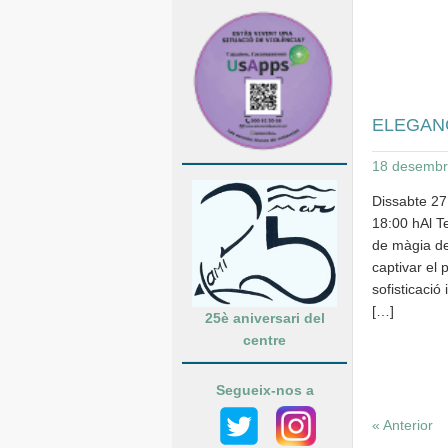
ELEGANC
18 desembr
Dissabte 2
18:00 hAl T
de màgia de
captivar el 
sofisticació 
[…]
25è aniversari del
centre
Segueix-nos a
« Anterior