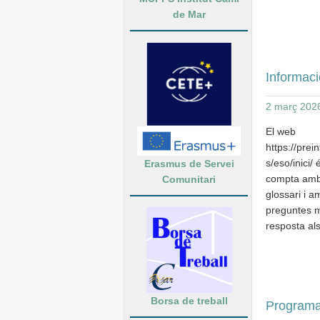
de Mar
Informaci
2 març 202
​​​El web
https://prei
s/eso/inici/
Erasmus de Servei
compta amb
Comunitari
glossari i a
preguntes m
resposta al
Borsa de treball
Programa