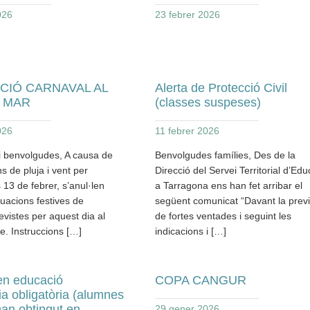
026
23 febrer 2026
CIÓ CARNAVAL AL
Alerta de Protecció Civil
E MAR
(classes suspeses)
026
11 febrer 2026
i benvolgudes, A causa de
Benvolgudes famílies, Des de la
ns de pluja i vent per
Direcció del Servei Territorial d’Edu
 13 de febrer, s’anul·len
a Tarragona ens han fet arribar el
tuacions festives de
següent comunicat “Davant la previ
vistes per aquest dia al
de fortes ventades i seguint les
e. Instruccions […]
indicacions i […]
en educació
COPA CANGUR
a obligatòria (alumnes
han obtingut en
29 gener 2026