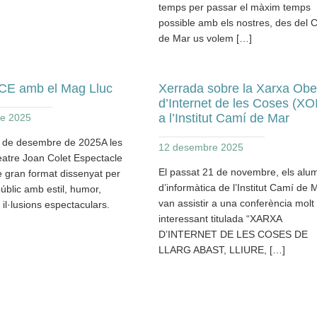
temps per passar el màxim temps
possible amb els nostres, des del 
de Mar us volem […]
E amb el Mag Lluc
Xerrada sobre la Xarxa Obe
d’Internet de les Coses (XO
a l’Institut Camí de Mar
e 2025
7 de desembre de 2025A les
12 desembre 2025
eatre Joan Colet Espectacle
El passat 21 de novembre, els alu
 gran format dissenyat per
d’informàtica de l’Institut Camí de 
públic amb estil, humor,
van assistir a una conferència molt
i il·lusions espectaculars.
interessant titulada “XARXA
D’INTERNET DE LES COSES DE
LLARG ABAST, LLIURE, […]