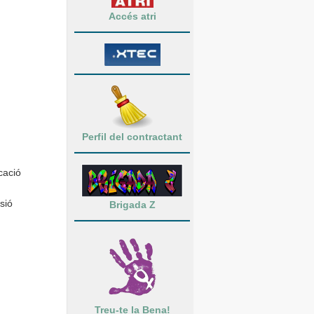
Accés atri
Perfil del contractant
cació
sió
Brigada Z
Treu-te la Bena!