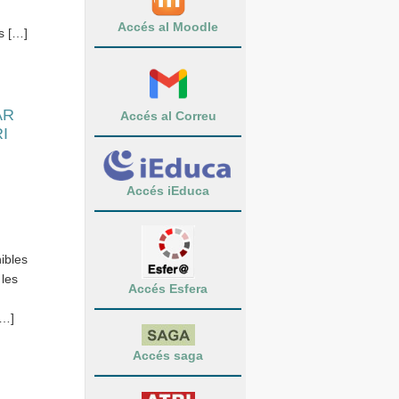
Accés al Moodle
s […]
AR
Accés al Correu
I
Accés iEduca
ibles
 les
Accés Esfera
[…]
Accés saga