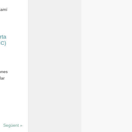
Camí
rta
IC)
mnes
Mar
Següent »